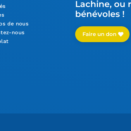
Lachine, ou 
tés
bénévoles !
es
os de nous
ctez-nous
Faire un don
lat