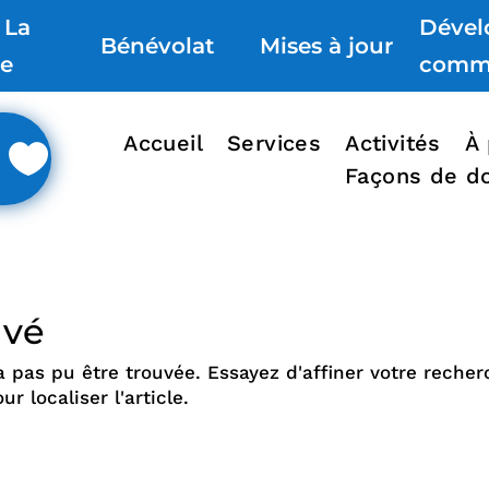
 La
Déve
Bénévolat
Mises à jour
re
comm
Accueil
Services
Activités
À
Façons de d
uvé
pas pu être trouvée. Essayez d'affiner votre recher
r localiser l'article.