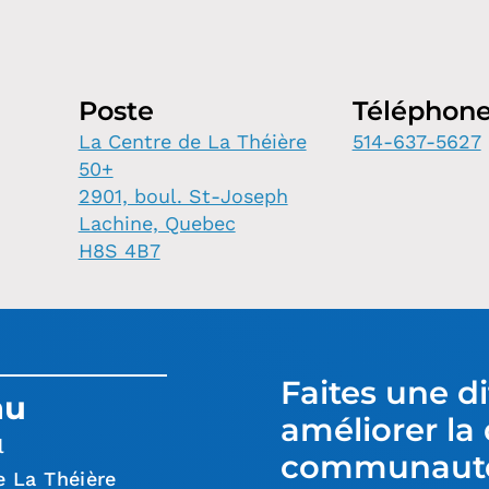
Poste
Téléphon
La Centre de La Théière
514-637-5627
50+
2901, boul. St-Joseph
Lachine, Quebec
H8S 4B7
Faites une d
nu
améliorer la 
l
communauté 
e La Théière