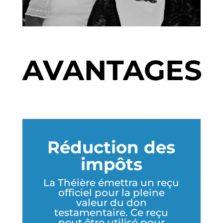
AVANTAGES
Réduction des
impôts
La Théière émettra un reçu
officiel pour la pleine
valeur du don
testamentaire. Ce reçu
peut être utilisé pour