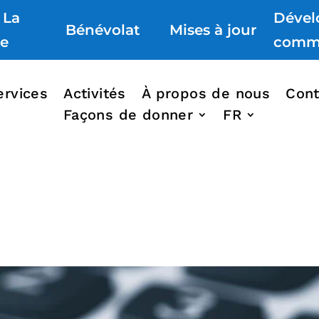
 La
Déve
Bénévolat
Mises à jour
re
comm
ervices
Activités
À propos de nous
Cont
Façons de donner
FR