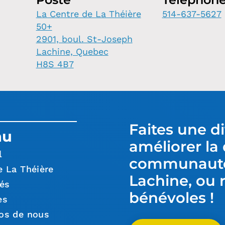
La Centre de La Théière
514-637-5627
50+
2901, boul. St-Joseph
Lachine, Quebec
H8S 4B7
Faites une d
nu
améliorer la 
l
communauté 
e La Théière
Lachine, ou 
tés
bénévoles !
es
os de nous