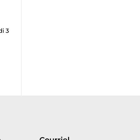
i 3
e
Courriel