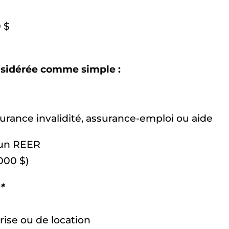
 $
considérée comme simple :
urance invalidité, assurance-emploi ou aide
’un REER
000 $)
*
ise ou de location